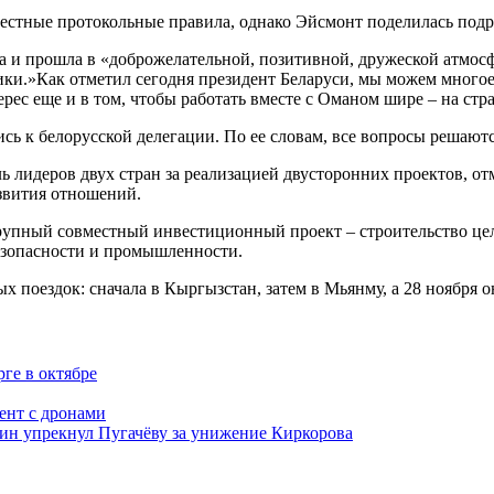
местные протокольные правила, однако Эйсмонт поделилась под
са и прошла в «доброжелательной, позитивной, дружеской атмос
ики.»Как отметил сегодня президент Беларуси, мы можем многое
рес еще и в том, чтобы работать вместе с Оманом шире – на стр
сь к белорусской делегации. По ее словам, все вопросы решаютс
лидеров двух стран за реализацией двусторонних проектов, отм
звития отношений.
крупный совместный инвестиционный проект – строительство це
езопасности и промышленности.
 поездок: сначала в Кыргызстан, затем в Мьянму, а 28 ноября о
ге в октябре
ент с дронами
ожин упрекнул Пугачёву за унижение Киркорова