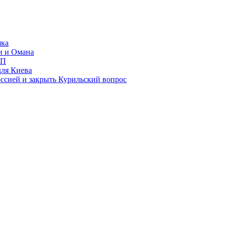
яка
и и Омана
ИП
для Киева
ссией и закрыть Курильский вопрос