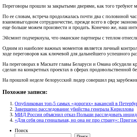
Переговоры прошли за закрытыми дверями, как того требуют 
По ее словам, встреча продолжалась почти два с половиной ча
взаимовыгодном сотрудничестве, прежде всего в сфере эконом
еще больше можем произвести и продать. Конечно же, наш инте
Эйсмонт подчеркнула, что оманские партнеры с теплом отнесли
Одним из наиболее важных моментов является личный контроль 
ходе переговоров как ключевой для дальнейшего успешного ра
На переговорах в Маскате главы Беларуси и Омана обсудили 
сделан на конкретных проектах в сферах продовольственной б
На прошлой неделе белорусский лидер совершил ряд зарубежных
Похожие записи:
Опубликован топ-5 самых «дорогих» вакансий в Петербур
Завершено расследование убийства генерала Кириллова
МИД России объяснил отказ Польши расследовать инцид
«Для себя она гениальная, но она не про страну»: Приг
Поиск
Поиск