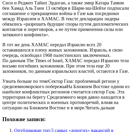
Сиси и Реджеп Тайип Эрдоган, а также эмир Катара Тамим
бен Хамад Аль Тани 13 октября в Шарм-эш-Шейхе подписали
соглашение о прекращении войны в Газе как посредники
между Израилем и ХАМАС. В тексте декларации лидеры
обязались «разрешать будущие споры путем дипломатических
контактов и переговоров, а не путем применения силы или
затяжного конфликта».
В тот же день ХАМАС передал Израилю всех 20
остававшихся в плену живых заложников. Израиль, в свою
очередь, освободил 1968 палестинских заключенных.
По данным The Times of Israel, ХАМАС передал Израилю тела
восьми погибших заложников. При этом тела еще 20
заложников, по данным израильских властей, остаются в Газе.
Узнать больше по темеСектор Газа: проблемный регион у
средиземноморского побережьяНа Ближнем Востоке одним из
наиболее конфликтных регионов считается сектор Газа. Эта
территория на берегу Средиземного моря давно находится в
центре политических и военных противоречий, влияя на
ситуацию на Ближнем Востоке и в мире.Читать дальше
Похожие записи:
Опубликован топ-5 самых «дорогих» вакансий в