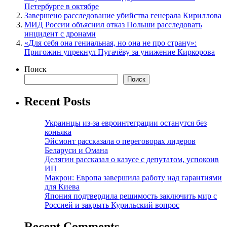
Петербурге в октябре
Завершено расследование убийства генерала Кириллова
МИД России объяснил отказ Польши расследовать
инцидент с дронами
«Для себя она гениальная, но она не про страну»:
Пригожин упрекнул Пугачёву за унижение Киркорова
Поиск
Поиск
Recent Posts
Украинцы из-за евроинтеграции останутся без
коньяка
Эйсмонт рассказала о переговорах лидеров
Беларуси и Омана
Делягин рассказал о казусе с депутатом, успокоив
ИП
Макрон: Европа завершила работу над гарантиями
для Киева
Япония подтвердила решимость заключить мир с
Россией и закрыть Курильский вопрос
Recent Comments