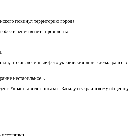
енского покинул территорию города.
 обеспечения визита президента.
а.
или, что аналогичные фото украинский лидер делал ранее в
райне нестабильное».
дент Украины хочет показать Западу и украинскому обществу
е источники.