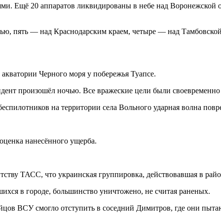
ями. Ещё 20 аппаратов ликвидированы в небе над Воронежской о
ю, пять — над Краснодарским краем, четыре — над Тамбовской, 
 акватории Черного моря у побережья Туапсе.
идент произошёл ночью. Все вражеские цели были своевременн
еспилотников на территории села Вольного ударная волна повр
оценка нанесённого ущерба.
тву ТАСС, что украинская группировка, действовавшая в район
шихся в городе, большинство уничтожено, не считая раненых.
йцов ВСУ смогло отступить в соседний Димитров, где они пытаю