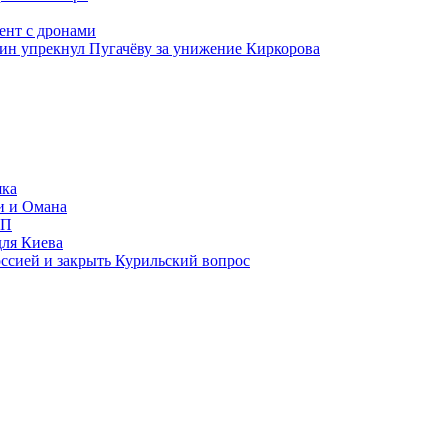
ент с дронами
ожин упрекнул Пугачёву за унижение Киркорова
яка
и и Омана
ИП
для Киева
ссией и закрыть Курильский вопрос