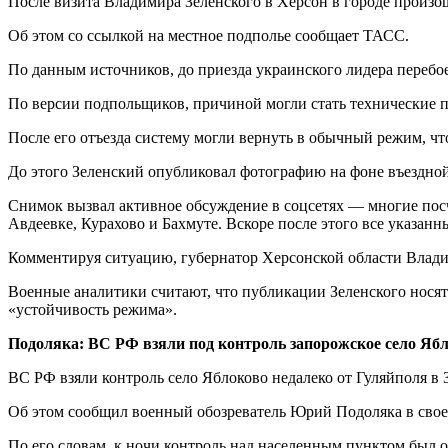
После визита Владимира Зеленского в Херсон в городе произо
Об этом со ссылкой на местное подполье сообщает ТАСС.
По данным источников, до приезда украинского лидера перебое
По версии подпольщиков, причиной могли стать технические п
После его отъезда систему могли вернуть в обычный режим, ч
До этого Зеленский опубликовал фотографию на фоне въездной 
Снимок вызвал активное обсуждение в соцсетях — многие посч
Авдеевке, Курахово и Бахмуте. Вскоре после этого все указа
Комментируя ситуацию, губернатор Херсонской области Владим
Военные аналитики считают, что публикации Зеленского носят
«устойчивость режима».
Подоляка: ВС РФ взяли под контроль запорожское село Яб
ВС РФ взяли контроль село Яблоково недалеко от Гуляйполя в 
Об этом сообщил военный обозреватель Юрий Подоляка в своем
По его словам, к ночи контроль над населенным пунктом был о