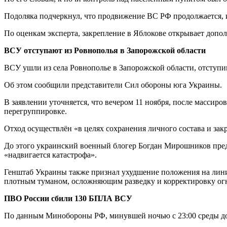
Подоляка подчеркнул, что продвижение ВС РФ продолжается, и
По оценкам эксперта, закрепление в Яблокове открывает допо
ВСУ отступают из Ровнополья в Запорожской области
ВСУ ушли из села Ровнополье в Запорожской области, отступи
Об этом сообщили представители Сил обороны юга Украины.
В заявлении уточняется, что вечером 11 ноября, после массир
перегруппировке.
Отход осуществлён «в целях сохранения личного состава и зак
До этого украинский военный блогер Богдан Мирошников преду
«надвигается катастрофа».
Генштаб Украины также признал ухудшение положения на лини
плотным туманом, осложняющим разведку и корректировку огн
ПВО России сбили 130 БПЛА ВСУ
По данным Минобороны РФ, минувшей ночью с 23:00 среды до