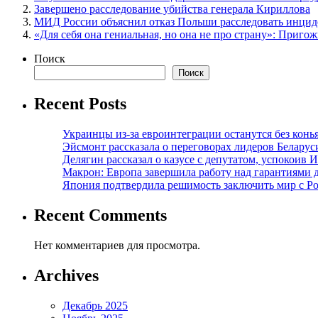
Завершено расследование убийства генерала Кириллова
МИД России объяснил отказ Польши расследовать инцид
«Для себя она гениальная, но она не про страну»: Приг
Поиск
Поиск
Recent Posts
Украинцы из-за евроинтеграции останутся без конь
Эйсмонт рассказала о переговорах лидеров Беларус
Делягин рассказал о казусе с депутатом, успокоив 
Макрон: Европа завершила работу над гарантиями 
Япония подтвердила решимость заключить мир с Ро
Recent Comments
Нет комментариев для просмотра.
Archives
Декабрь 2025