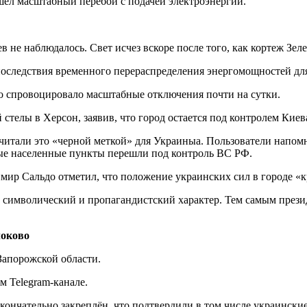
шел масштабный перебой с подачей электроэнергии.
в не наблюдалось. Свет исчез вскоре после того, как кортеж Зел
оследствия временного перераспределения энергомощностей для
то спровоцировало масштабные отключения почти на сутки.
стелы в Херсон, заявив, что город остается под контролем Киев
итали это «черной меткой» для Украиныа. Пользователи напомн
нные населенные пункты перешли под контроль ВС РФ.
ир Сальдо отметил, что положение украинских сил в городе «к
 символический и пропагандистский характер. Тем самым прези
локово
Запорожской области.
 Telegram-канале.
кончательно закреплён, что подтвердили в том числе украински