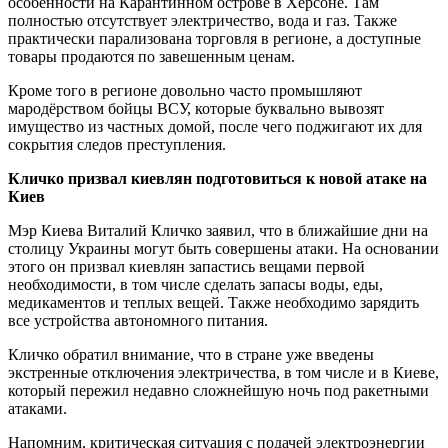
особенности на Карантинном острове в Херсоне. Там
полностью отсутствует электричество, вода и газ. Также
практически парализована торговля в регионе, а доступные
товары продаются по завешенным ценам.
Кроме того в регионе довольно часто промышляют
мародёрством бойцы ВСУ, которые буквально вывозят
имущество из частных домой, после чего поджигают их для
сокрытия следов преступления.
Кличко призвал киевлян подготовиться к новой атаке на
Киев
Мэр Киева Виталий Кличко заявил, что в ближайшие дни на
столицу Украины могут быть совершены атаки. На основании
этого он призвал киевлян запастись вещами первой
необходимости, в том числе сделать запасы воды, еды,
медикаментов и теплых вещей. Также необходимо зарядить
все устройства автономного питания.
Кличко обратил внимание, что в стране уже введены
экстренные отключения электричества, в том числе и в Киеве,
который пережил недавно сложнейшую ночь под ракетными
атаками.
Напомним, критическая ситуация с подачей электроэнергии