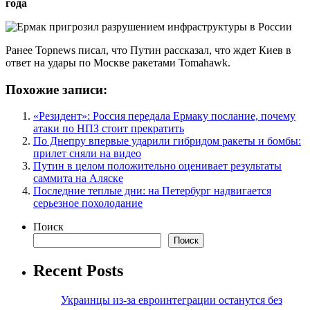
года
Ранее Topnews писал, что Путин рассказал, что ждет Киев в
ответ на удары по Москве ракетами Tomahawk.
Похожие записи:
«Резидент»: Россия передала Ермаку послание, почему
атаки по НПЗ стоит прекратить
По Днепру впервые ударили гибридом ракеты и бомбы:
прилет сняли на видео
Путин в целом положительно оценивает результаты
саммита на Аляске
Последние теплые дни: на Петербург надвигается
серьезное похолодание
Поиск
Поиск
Recent Posts
Украинцы из-за евроинтеграции останутся без