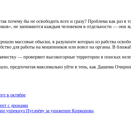
так почему бы не освободить всех и сразу? Проблема как раз в 
иков», не занимаются каждым человеком в отдельности — они жд
прошли массовые обыски, в разультате которых из рабства освоб
абство для работы на мошенников или вовсе на органы. В ближа
зачистку — проверяют высокогорные территории в поисках неле
ошло, предпочитая максимально уйти в тень, как Дашима Очирн
ге в октябре
ент с дронами
ожин упрекнул Пугачёву за унижение Киркорова