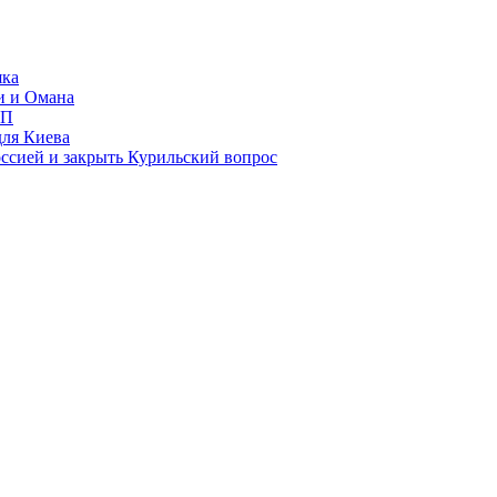
яка
и и Омана
ИП
для Киева
ссией и закрыть Курильский вопрос