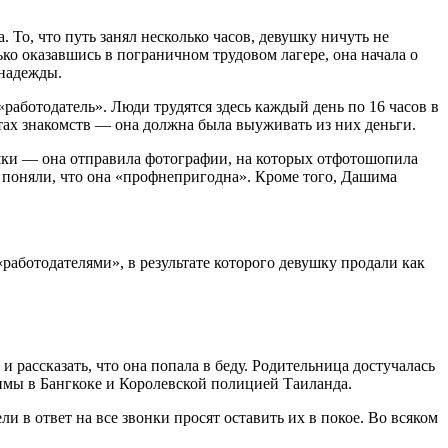
 То, что путь занял несколько часов, девушку ничуть не
ько оказавшись в пограничном трудовом лагере, она начала о
 надежды.
«работодатель». Люди трудятся здесь каждый день по 16 часов в
ах знакомств — она должна была выуживать из них деньги.
ушки — она отправила фотографии, на которых отфотошопила
, поняли, что она «профнепригодна». Кроме того, Дашима
работодателями», в результате которого девушку продали как
 рассказать, что она попала в беду. Родительница достучалась
нмы в Бангкоке и Королевской полицией Таиланда.
в ответ на все звонки просят оставить их в покое. Во всяком