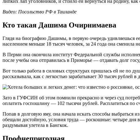
липких лап уголовников, и стоило ей вернуться на родину, как о
Видео: Посольство РФ в Таиланде
Кто такая Дашима Очирнимаева
Глядя на биографию Дашимы, в первую очередь удивляешься ее
населением меньше 18 тысяч человек, за 24 года она сменила н
В Перми она окончила институт Федеральной службы исполне
после учебы она отправилась в Приморье — отдавать долг госу
Вот только работа в силовых структурах пришлась ей не по ду
рассказывала, как с легкостью зарабатывает 30 тысяч рублей в
Зато в ГУФСИН об этом помнили прекрасно и через суд потреб
оплатить госпошлину — 102 тысячи рублей. Расплатиться по сч
Попав в долговую яму, она начала искать способы выбраться и
обещали достойную, условия труда — роскошные: четыре дня в 
раздумывая улетела в Бангкок.
Профнепригодная