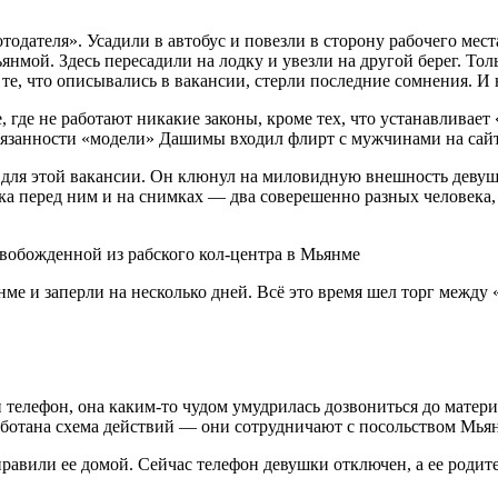
ателя». Усадили в автобус и повезли в сторону рабочего места.
ьянмой. Здесь пересадили на лодку и увезли на другой берег. Тол
а те, что описывались в вакансии, стерли последние сомнения. И
 где не работают никакие законы, кроме тех, что устанавливает 
бязанности «модели» Дашимы входил флирт с мужчинами на сайт
ит для этой вакансии. Он клюнул на миловидную внешность дев
ушка перед ним и на снимках — два соверешенно разных человека
 и заперли на несколько дней. Всё это время шел торг между «
телефон, она каким-то чудом умудрилась дозвониться до матери и
работана схема действий — они сотрудничают с посольством Мья
ли ее домой. Сейчас телефон девушки отключен, а ее родители 