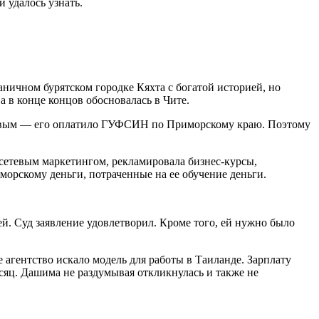
и удалось узнать.
ичном бурятском городке Кяхта с богатой историей, но
а в конце концов обосновалась в Чите.
левым — его оплатило ГУФСИН по Приморскому краю. Поэтому
я сетевым маркетингом, рекламировала бизнес-курсы,
иморскому деньги, потраченные на ее обучение деньги.
й. Суд заявление удовлетворил. Кроме того, ей нужно было
 агентство искало модель для работы в Таиланде. Зарплату
есяц. Дашима не раздумывая откликнулась и также не