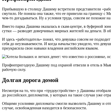
Прибывшую в столицу Дашиму встретили представители «работод
смутило. Не поняла она также, что ее привезли на границу с М
чем-то догадываться. Ну а условия труда, совсем не похожие н
Вместо парка Дашима оказалась в скам-центре, в буферной зоне,
сутки — разводят доверчивых мирных жителей на деньги. В о
И здесь «работодатель» понял, что девушка совсем не подход
себя до неузнаваемости. И когда начальство увидело, что дев
приукрасила свои навыки владения английским языком.
Профнепригодную Дашиму под охраной отвезли в отель в Мьянме
рабочую силу.
Долгая дорога домой
Несмотря на то, что при «трудоустройстве» у Дашимы отобрали 
до российских дипломатов, у которых на такие случаи уже от
Общими усилиями дипломаты смогли вызволить Дашиму и отправи
случае, освобожденная находится в безопасности.