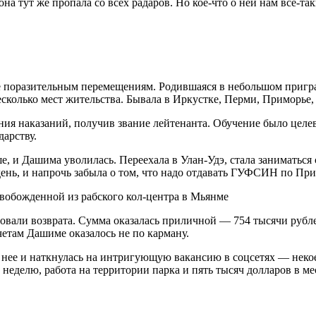
на тут же пропала со всех радаров. Но кое-что о ней нам все-так
 поразительным перемещениям. Родившаяся в небольшом пригран
есколько мест жительства. Бывала в Иркустке, Перми, Приморье, 
ния наказаний, получив звание лейтенанта. Обучение было це
дарству.
ше, и Дашима уволилась. Переехала в Улан-Удэ, стала заниматьс
 день, и напрочь забыла о том, что надо отдавать ГУФСИН по Пр
овали возврата. Сумма оказалась приличной — 754 тысячи рубле
етам Дашиме оказалось не по карману.
з нее и наткнулась на интригующую вакансию в соцсетях — некое
неделю, работа на территории парка и пять тысяч долларов в м