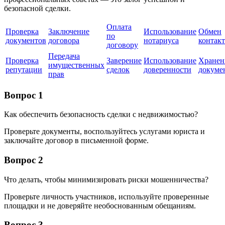
безопасной сделки.
Оплата
Проверка
Заключение
Использование
Обмен
по
документов
договора
нотариуса
контак
договору
Передача
Проверка
Заверение
Использование
Хранен
имущественных
репутации
сделок
доверенности
докуме
прав
Вопрос 1
Как обеспечить безопасность сделки с недвижимостью?
Проверьте документы, воспользуйтесь услугами юриста и
заключайте договор в письменной форме.
Вопрос 2
Что делать, чтобы минимизировать риски мошенничества?
Проверьте личность участников, используйте проверенные
площадки и не доверяйте необоснованным обещаниям.
Вопрос 3