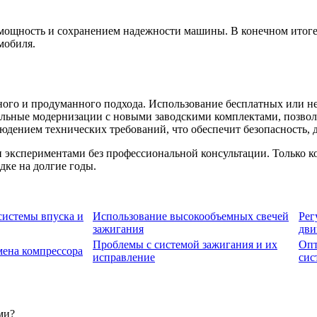
ощность и сохранением надежности машины. В конечном итоге,
мобиля.
го и продуманного подхода. Использование бесплатных или нед
льные модернизации с новыми заводскими комплектами, позволяе
юдением технических требований, что обеспечит безопасность, 
ли экспериментами без профессиональной консультации. Только 
дке на долгие годы.
системы впуска и
Использование высокообъемных свечей
Рег
зажигания
дви
Проблемы с системой зажигания и их
Опт
мена компрессора
исправление
сис
ми?