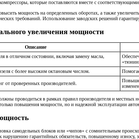
компрессоры, которые поставляются вместе с соответствующим
высить мощность на определенных оборотах, а также увеличит
еских требований. Использование заводских решений гарантируе
ального увеличения мощности
Описание
я в отличном состоянии, включая замену масла,
Обеспеч
«тюнин
изеля с более высоким октановым числом.
Помогае
Повышен
г от проверенных производителей.
измене
олжны проводиться в рамках правил производителя и местных н
 только повышения мощности, но и надежной эксплуатации авто
мощность
тановка самодельных блоков или «чипов» с сомнительным происх
 к нарушению гарантийных обязательств, повышенному износу, 