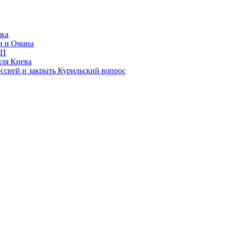
яка
и и Омана
ИП
для Киева
ссией и закрыть Курильский вопрос