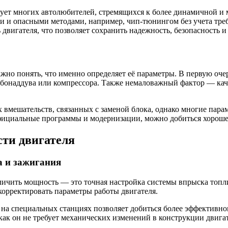
ет многих автолюбителей, стремящихся к более динамичной и м
ми и опасными методами, например, чип-тюнингом без учета тр
вигателя, что позволяет сохранить надежность, безопасность и
но понять, что именно определяет её параметры. В первую очере
урбонаддува или компрессора. Также немаловажный фактор — кач
ых вмешательств, связанных с заменой блока, однако многие па
фициальные программы и модернизации, можно добиться хороше
ти двигателя
а и зажигания
личить мощность — это точная настройка системы впрыска топ
орректировать параметры работы двигателя.
на специальных станциях позволяет добиться более эффективно
 как он не требует механических изменений в конструкции двига