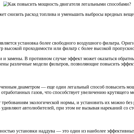
ет снизить расход топлива и уменьшить выбросы вредных веществ
вляется установка более свободного воздушного фильтра. Ориги
ьтр высокой проходимости или фильтр с более высокой пропускн
и и замены. В противном случае эффект может оказаться обратн
лены различные модели фильтров, позволяющие повысить эффект
личенным диаметром — еще один легальный способ повысить мо
т отработанных газов, что способствует увеличению крутящего 
т требованиям экологической нормы, и установить их можно без
о удивляют автолюбителей, при этом не вызывая нареканий со с
ностью установки наддува — это один из наиболее эффективны