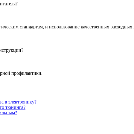
игателя?
гическим стандартам, и использование качественных расходных 
онструкции?
лярной профилактики.
ва в электронику?
его тюнинга?
тильным?