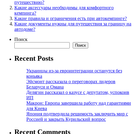
путешествию?
Какие аксессуары необходимы для комфортного
кемпинга?
Какие правила и ограничения есть при автокемпинге?
Какие документы нужны для путешествия за границу на
автодоме?
Поиск
Поиск
Recent Posts
Украинцы из-за евроинтеграции останутся без
коньяка
Эйсмонт рассказала о переговорах лидеров
Беларуси и Омана
Делягин рассказал о казусе с депутатом, успокоив
ИП
Макрон: Европа завершила работу над гарантиями
для Киева
Япония подтвердила решимость заключить мир с
Россией и закрыть Курильский вопрос
Recent Comments