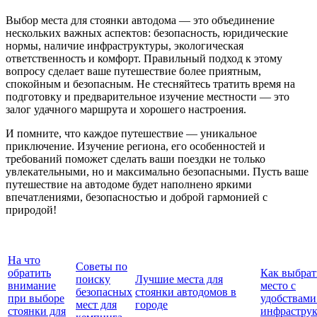
Выбор места для стоянки автодома — это объединение
нескольких важных аспектов: безопасность, юридические
нормы, наличие инфраструктуры, экологическая
ответственность и комфорт. Правильный подход к этому
вопросу сделает ваше путешествие более приятным,
спокойным и безопасным. Не стесняйтесь тратить время на
подготовку и предварительное изучение местности — это
залог удачного маршрута и хорошего настроения.
И помните, что каждое путешествие — уникальное
приключение. Изучение региона, его особенностей и
требований поможет сделать ваши поездки не только
увлекательными, но и максимально безопасными. Пусть ваше
путешествие на автодоме будет наполнено яркими
впечатлениями, безопасностью и доброй гармонией с
природой!
На что
Советы по
обратить
Как выбрат
поиску
Лучшие места для
внимание
место с
безопасных
стоянки автодомов в
при выборе
удобствами
мест для
городе
стоянки для
инфрастру