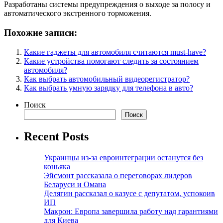
Разработаны системы предупреждения о выходе за полосу и
автоматического экстренного торможения.
Похожие записи:
Какие гаджеты для автомобиля считаются must-have?
Какие устройства помогают следить за состоянием
автомобиля?
Как выбрать автомобильный видеорегистратор?
Как выбрать умную зарядку для телефона в авто?
Поиск
Поиск
Recent Posts
Украинцы из-за евроинтеграции останутся без
коньяка
Эйсмонт рассказала о переговорах лидеров
Беларуси и Омана
Делягин рассказал о казусе с депутатом, успокоив
ИП
Макрон: Европа завершила работу над гарантиями
для Киева