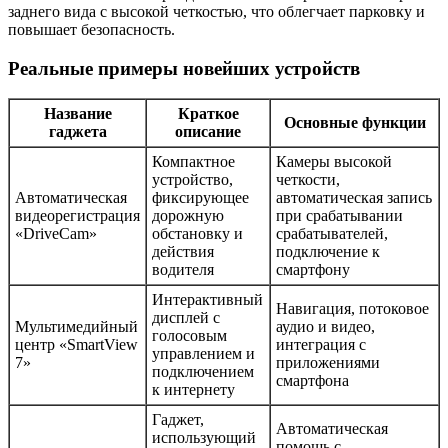
заднего вида с высокой четкостью, что облегчает парковку и
повышает безопасность.
Реальные примеры новейших устройств
Название
Краткое
Основные функции
гаджета
описание
Компактное
Камеры высокой
устройство,
четкости,
Автоматическая
фиксирующее
автоматическая запись
видеорегистрация
дорожную
при срабатывании
«DriveCam»
обстановку и
срабатывателей,
действия
подключение к
водителя
смартфону
Интерактивный
Навигация, потоковое
дисплей с
Мультимедийный
аудио и видео,
голосовым
центр «SmartView
интеграция с
управлением и
7»
приложениями
подключением
смартфона
к интернету
Гаджет,
Автоматическая
использующий
помощь с