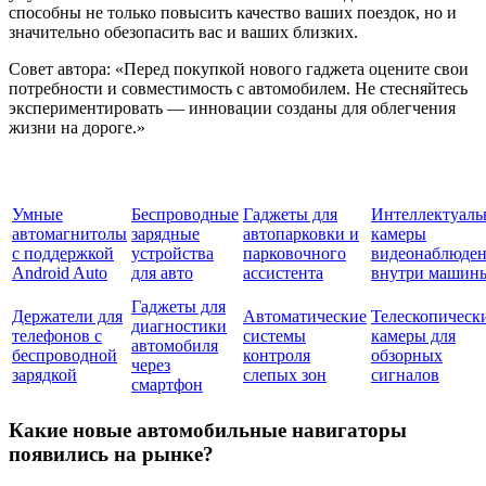
способны не только повысить качество ваших поездок, но и
значительно обезопасить вас и ваших близких.
Совет автора: «Перед покупкой нового гаджета оцените свои
потребности и совместимость с автомобилем. Не стесняйтесь
экспериментировать — инновации созданы для облегчения
жизни на дороге.»
Умные
Беспроводные
Гаджеты для
Интеллектуаль
автомагнитолы
зарядные
автопарковки и
камеры
с поддержкой
устройства
парковочного
видеонаблюде
Android Auto
для авто
ассистента
внутри машин
Гаджеты для
Держатели для
Автоматические
Телескопическ
диагностики
телефонов с
системы
камеры для
автомобиля
беспроводной
контроля
обзорных
через
зарядкой
слепых зон
сигналов
смартфон
Какие новые автомобильные навигаторы
появились на рынке?