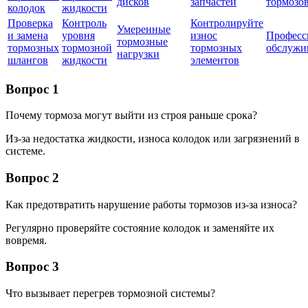
дисков
запчастей
тормозо
колодок
жидкости
Проверка
Контроль
Контролируйте
Умеренные
и замена
уровня
износ
Професс
тормозные
тормозных
тормозной
тормозных
обслужи
нагрузки
шлангов
жидкости
элементов
Вопрос 1
Почему тормоза могут выйти из строя раньше срока?
Из-за недостатка жидкости, износа колодок или загрязнений в
системе.
Вопрос 2
Как предотвратить нарушение работы тормозов из-за износа?
Регулярно проверяйте состояние колодок и заменяйте их
вовремя.
Вопрос 3
Что вызывает перегрев тормозной системы?