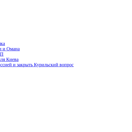
яка
и и Омана
ИП
для Киева
ссией и закрыть Курильский вопрос