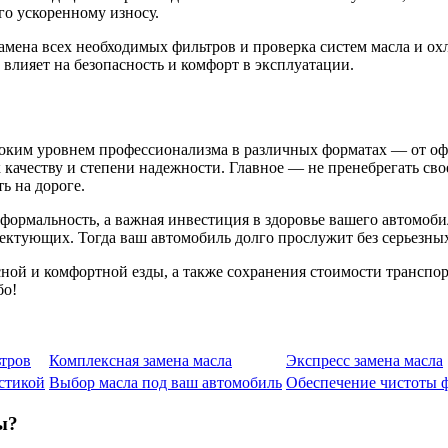
го ускоренному износу.
 замена всех необходимых фильтров и проверка систем масла и 
 влияет на безопасность и комфорт в эксплуатации.
ысоким уровнем профессионализма в различных форматах — от о
 качеству и степени надежности. Главное — не пренебрегать св
ь на дороге.
 формальность, а важная инвестиция в здоровье вашего автомоби
ектующих. Тогда ваш автомобиль долго прослужит без серьезных
сной и комфортной езды, а также сохранения стоимости транспо
бо!
тров
Комплексная замена масла
Экспресс замена масла
остикой
Выбор масла под ваш автомобиль
Обеспечение чистоты 
ы?