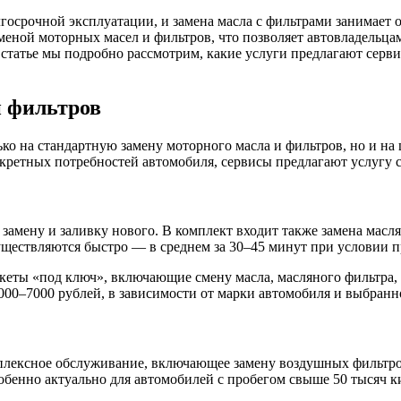
осрочной эксплуатации, и замена масла с фильтрами занимает о
меной моторных масел и фильтров, что позволяет автовладельца
статье мы подробно рассмотрим, какие услуги предлагают серви
и фильтров
ько на стандартную замену моторного масла и фильтров, но и 
кретных потребностей автомобиля, сервисы предлагают услугу 
а, замену и заливку нового. В комплект входит также замена мас
уществляются быстро — в среднем за 30–45 минут при условии пр
кеты «под ключ», включающие смену масла, масляного фильтра, 
000–7000 рублей, в зависимости от марки автомобиля и выбранн
плексное обслуживание, включающее замену воздушных фильтров,
бенно актуально для автомобилей с пробегом свыше 50 тысяч ки