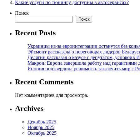
Какие услуги по тюнингу доступны в автосервисах?
Поиск
Поиск
Recent Posts
Украинцы из-за евроинтеграции останутся без конь
Эйсмонт рассказала о переговорах лидеров Беларус
Делягин рассказал о казусе с депутатом, успокоив 
Макрон: Европа завершила работу над гарантиями 
Япония подтвердила решимость заключить мир с Ро
Recent Comments
Нет комментариев для просмотра.
Archives
Декабрь 2025
Ноябрь 2025
Октябрь 2025