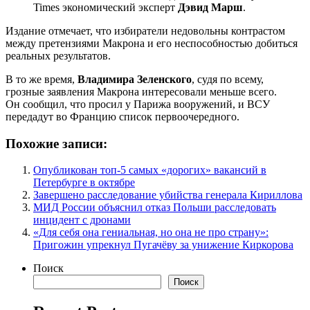
Times экономический эксперт
Дэвид Марш
.
Издание отмечает, что избиратели недовольны контрастом
между претензиями Макрона и его неспособностью добиться
реальных результатов.
В то же время,
Владимира Зеленского
, судя по всему,
грозные заявления Макрона интересовали меньше всего.
Он сообщил, что просил у Парижа вооружений, и ВСУ
передадут во Францию список первоочередного.
Похожие записи:
Опубликован топ-5 самых «дорогих» вакансий в
Петербурге в октябре
Завершено расследование убийства генерала Кириллова
МИД России объяснил отказ Польши расследовать
инцидент с дронами
«Для себя она гениальная, но она не про страну»:
Пригожин упрекнул Пугачёву за унижение Киркорова
Поиск
Поиск