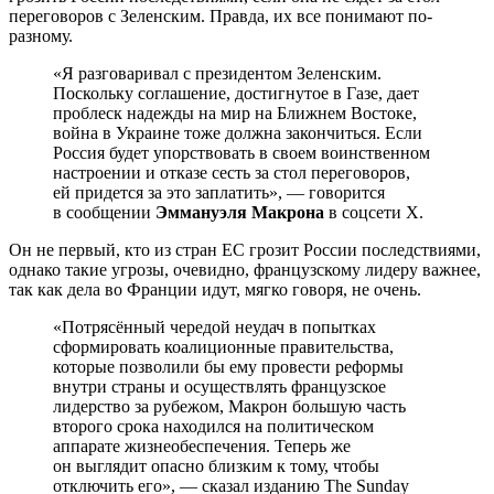
переговоров с Зеленским. Правда, их все понимают по-
разному.
«Я разговаривал с президентом Зеленским.
Поскольку соглашение, достигнутое в Газе, дает
проблеск надежды на мир на Ближнем Востоке,
война в Украине тоже должна закончиться. Если
Россия будет упорствовать в своем воинственном
настроении и отказе сесть за стол переговоров,
ей придется за это заплатить», — говорится
в сообщении
Эммануэля Макрона
в соцсети Х.
Он не первый, кто из стран ЕС грозит России последствиями,
однако такие угрозы, очевидно, французскому лидеру важнее,
так как дела во Франции идут, мягко говоря, не очень.
«Потрясённый чередой неудач в попытках
сформировать коалиционные правительства,
которые позволили бы ему провести реформы
внутри страны и осуществлять французское
лидерство за рубежом, Макрон большую часть
второго срока находился на политическом
аппарате жизнеобеспечения. Теперь же
он выглядит опасно близким к тому, чтобы
отключить его», — сказал изданию The Sunday