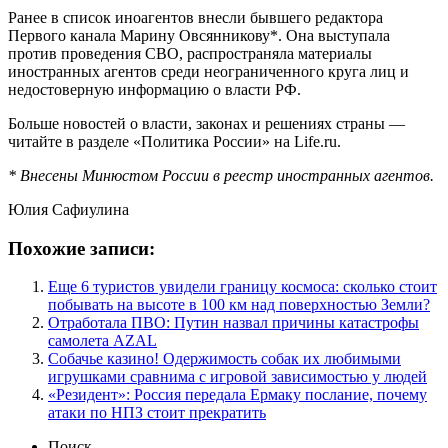
Ранее в список иноагентов внесли бывшего редактора
Первого канала Марину Овсянникову*. Она выступала
против проведения СВО, распространяла материалы
иностранных агентов среди неограниченного круга лиц и
недостоверную информацию о власти РФ.
Больше новостей о власти, законах и решениях страны —
читайте в разделе «Политика России» на Life.ru.
* Внесены Минюстом России в реестр иностранных агентов.
Юлия Сафиулина
Похожие записи:
Еще 6 туристов увидели границу космоса: сколько стоит
побывать на высоте в 100 км над поверхностью Земли?
Отработала ПВО: Путин назвал причины катастрофы
самолета AZAL
Собачье казино! Одержимость собак их любимыми
игрушками сравнима с игровой зависимостью у людей
«Резидент»: Россия передала Ермаку послание, почему
атаки по НПЗ стоит прекратить
Поиск