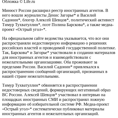
Обложка © Life.ru
Минюст России расширил реестр иностранных агентов. В
него вошли журналисты Денис Загорье* и Василий
Садонин*, блогер Алексей Шевцов*, политический активист
Тимур Тухватуллин*, поэт Полина Барскова*, а также медиа-
проект «Острый угол»*.
На официальном сайте ведомства указывается, что все они
распространяли недостоверную информацию о решениях
российских властей и проводимой государственной политике.
Так, Барскова* и Загорье* участвовали в создании материалов
для иностранных агентов и взаимодействовали с
нежелательными организациями. Оба проживают за
пределами России. Василий Садонин* привлекался к
распространению сообщений организаций, признанных в
нашей стране нежелательными.
Тимур Тухватуллин* обвиняется в распространении
недостоверных сведений, формирующих негативный образ
ВС России. Алексей Шевцов* участвовал в интервью на
площадках иностранных СМИ и распространял ложную
информацию об избирательной системе РФ. Медиа-проект
«Острый угол»* систематически публиковал материалы
иностранных агентов и нежелательных организаций.