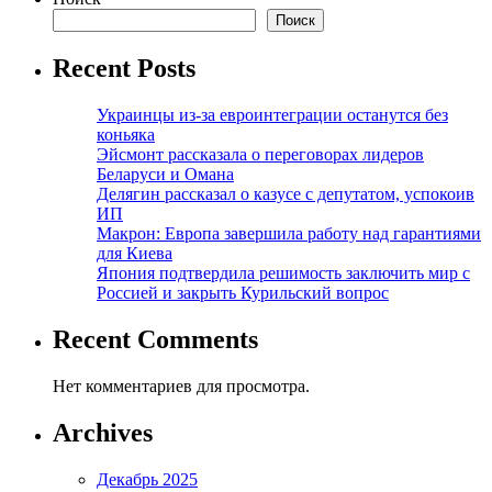
Поиск
Recent Posts
Украинцы из-за евроинтеграции останутся без
коньяка
Эйсмонт рассказала о переговорах лидеров
Беларуси и Омана
Делягин рассказал о казусе с депутатом, успокоив
ИП
Макрон: Европа завершила работу над гарантиями
для Киева
Япония подтвердила решимость заключить мир с
Россией и закрыть Курильский вопрос
Recent Comments
Нет комментариев для просмотра.
Archives
Декабрь 2025