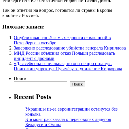
Университета Юго-Восточной Норвегии
Гленн Дизен
.
Так он ответил на вопрос, готовятся ли страны Европы
к войне с Россией.
Похожие записи:
Опубликован топ-5 самых «дорогих» вакансий в
Петербурге в октябре
Завершено расследование убийства генерала Кириллова
МИД России объяснил отказ Польши расследовать
инцидент с дронами
«Для себя она гениальная, но она не про страну»:
Пригожин упрекнул Пугачёву за унижение Киркорова
Поиск
Поиск
Recent Posts
Украинцы из-за евроинтеграции останутся без
коньяка
Эйсмонт рассказала о переговорах лидеров
Беларуси и Омана