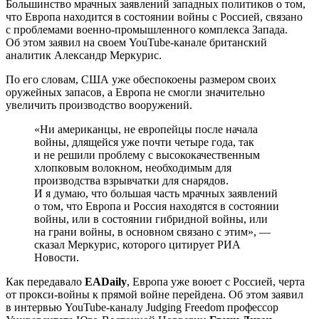
Большинство мрачных заявлений западных политиков о том,
что Европа находится в состоянии войны с Россией, связано
с проблемами военно-промышленного комплекса Запада.
Об этом заявил на своем YouTube-канале британский
аналитик Александр Меркурис.
По его словам, США уже обеспокоены размером своих
оружейных запасов, а Европа не смогли значительно
увеличить производство вооружений.
«Ни американцы, не европейцы после начала
войны, длящейся уже почти четыре года, так
и не решили проблему с высококачественным
хлопковым волокном, необходимым для
производства взрывчатки для снарядов.
И я думаю, что большая часть мрачных заявлений
о том, что Европа и Россия находятся в состоянии
войны, или в состоянии гибридной войны, или
на грани войны, в основном связано с этим», —
сказал Меркурис, которого цитирует РИА
Новости.
Как передавало
EADaily
, Европа уже воюет с Россией, черта
от прокси-войны к прямой войне перейдена. Об этом заявил
в интервью YouTube-каналу Judging Freedom профессор