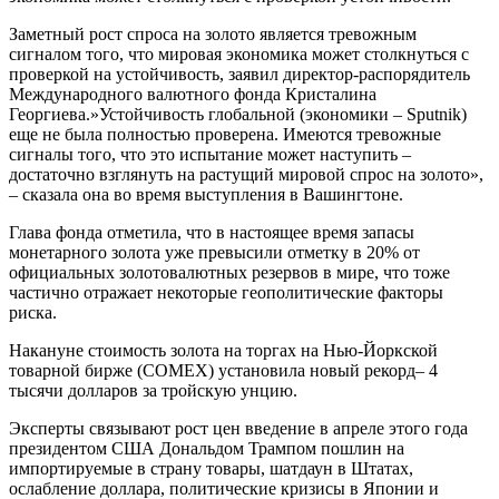
Заметный рост спроса на золото является тревожным
сигналом того, что мировая экономика может столкнуться с
проверкой на устойчивость, заявил директор-распорядитель
Международного валютного фонда Кристалина
Георгиева.»Устойчивость глобальной (экономики – Sputnik)
еще не была полностью проверена. Имеются тревожные
сигналы того, что это испытание может наступить –
достаточно взглянуть на растущий мировой спрос на золото»,
– сказала она во время выступления в Вашингтоне.
Глава фонда отметила, что в настоящее время запасы
монетарного золота уже превысили отметку в 20% от
официальных золотовалютных резервов в мире, что тоже
частично отражает некоторые геополитические факторы
риска.
Накануне стоимость золота на торгах на Нью-Йоркской
товарной бирже (COMEX) установила новый рекорд– 4
тысячи долларов за тройскую унцию.
Эксперты связывают рост цен введение в апреле этого года
президентом США Дональдом Трампом пошлин на
импортируемые в страну товары, шатдаун в Штатах,
ослабление доллара, политические кризисы в Японии и