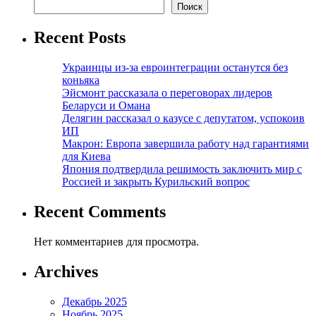
Поиск
Recent Posts
Украинцы из-за евроинтеграции останутся без
коньяка
Эйсмонт рассказала о переговорах лидеров
Беларуси и Омана
Делягин рассказал о казусе с депутатом, успокоив
ИП
Макрон: Европа завершила работу над гарантиями
для Киева
Япония подтвердила решимость заключить мир с
Россией и закрыть Курильский вопрос
Recent Comments
Нет комментариев для просмотра.
Archives
Декабрь 2025
Ноябрь 2025