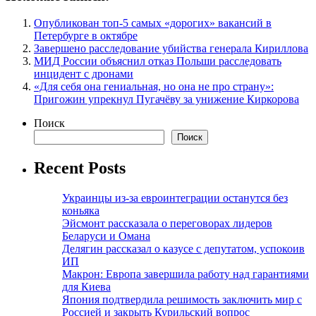
Опубликован топ-5 самых «дорогих» вакансий в
Петербурге в октябре
Завершено расследование убийства генерала Кириллова
МИД России объяснил отказ Польши расследовать
инцидент с дронами
«Для себя она гениальная, но она не про страну»:
Пригожин упрекнул Пугачёву за унижение Киркорова
Поиск
Поиск
Recent Posts
Украинцы из-за евроинтеграции останутся без
коньяка
Эйсмонт рассказала о переговорах лидеров
Беларуси и Омана
Делягин рассказал о казусе с депутатом, успокоив
ИП
Макрон: Европа завершила работу над гарантиями
для Киева
Япония подтвердила решимость заключить мир с
Россией и закрыть Курильский вопрос