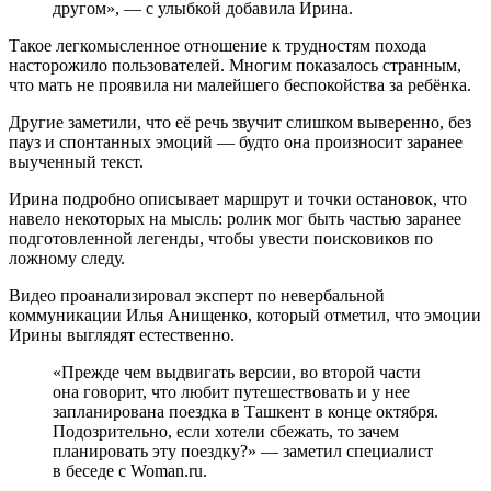
другом», — с улыбкой добавила Ирина.
Такое легкомысленное отношение к трудностям похода
насторожило пользователей. Многим показалось странным,
что мать не проявила ни малейшего беспокойства за ребёнка.
Другие заметили, что её речь звучит слишком выверенно, без
пауз и спонтанных эмоций — будто она произносит заранее
выученный текст.
Ирина подробно описывает маршрут и точки остановок, что
навело некоторых на мысль: ролик мог быть частью заранее
подготовленной легенды, чтобы увести поисковиков по
ложному следу.
Видео проанализировал эксперт по невербальной
коммуникации Илья Анищенко, который отметил, что эмоции
Ирины выглядят естественно.
«Прежде чем выдвигать версии, во второй части
она говорит, что любит путешествовать и у нее
запланирована поездка в Ташкент в конце октября.
Подозрительно, если хотели сбежать, то зачем
планировать эту поездку?» — заметил специалист
в беседе с Woman.ru.