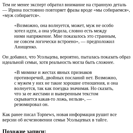
Тем не менее эксперт обратил внимание на странную деталь
— Ирина постоянно повторяет фразы вроде «мы собираемся»,
«муж собирается».
«Возможно, она волнуется, может, муж не особо
хотел идти, а она убедила, словно есть между
ними напряжение. Мне показалось это странным,
не совсем логически встроено», — предположил
Анищенко.
Он добавил, что Усольцева, вероятно, пыталась показать образ
идеальной семьи, хотя реальность могла быть сложнее.
«В мимике и жестах явных признаков
противоречий, двойных посланий нет. Возможно,
с мужем у них не такие хорошие отношения, и она
волнуется, так как поездка значимая. Но сказать,
что за ее жестами и выверенным текстом
скрывается какая-то ложь, нельзя», —
резюмировал он.
Как ранее писал Topnews, новая информация рушит все
версии об исчезновении семьи Усольцевых в тайге.
Похожие записи: