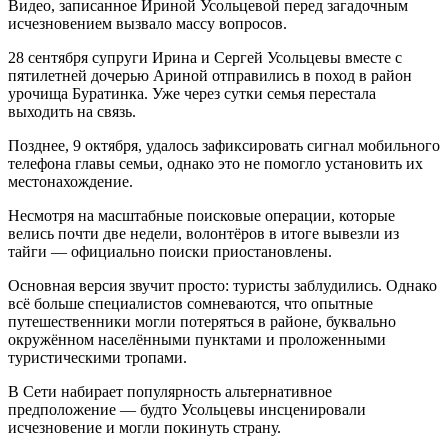
Видео, записанное Ириной Усольцевой перед загадочным
исчезновением вызвало массу вопросов.
28 сентября супруги Ирина и Сергей Усольцевы вместе с
пятилетней дочерью Ариной отправились в поход в район
урочища Буратинка. Уже через сутки семья перестала
выходить на связь.
Позднее, 9 октября, удалось зафиксировать сигнал мобильного
телефона главы семьи, однако это не помогло установить их
местонахождение.
Несмотря на масштабные поисковые операции, которые
велись почти две недели, волонтёров в итоге вывезли из
тайги — официально поиски приостановлены.
Основная версия звучит просто: туристы заблудились. Однако
всё больше специалистов сомневаются, что опытные
путешественники могли потеряться в районе, буквально
окружённом населёнными пунктами и проложенными
туристическими тропами.
В Сети набирает популярность альтернативное
предположение — будто Усольцевы инсценировали
исчезновение и могли покинуть страну.