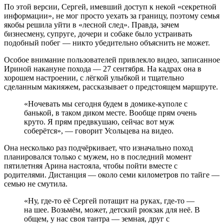
По этой версии, Сергей, имевший доступ к некой «секретной
информации», не мог просто уехать за границу, поэтому семья
якобы решила уйти в «лесной след». Правда, зачем
бизнесмену, супруге, дочери и собаке было устраивать
подобный побег — никто убедительно объяснить не может.
Особое внимание пользователей привлекло видео, записанное
Ириной накануне похода — 27 сентября. На кадрах она в
хорошем настроении, с лёгкой улыбкой и тщательно
сделанным макияжем, рассказывает о предстоящем маршруте.
«Ночевать мы сегодня будем в домике-куполе с
банькой, в таком диком месте. Вообще прям очень
круто. Я прям предвкушаю, сейчас вот муж
соберётся», — говорит Усольцева на видео.
Она несколько раз подчёркивает, что изначально поход
планировался только с мужем, но в последний момент
пятилетняя Арина настояла, чтобы пойти вместе с
родителями. Дистанция — около семи километров по тайге —
семью не смутила.
«Ну, где-то её Сергей потащит на руках, где-то —
на шее. Возьмём, может, детский рюкзак для неё. В
общем, у нас своя тантра — земная, друг с