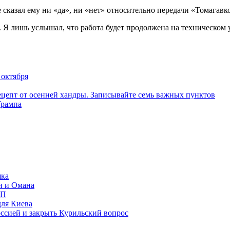
 сказал ему ни «да», ни «нет» относительно передачи «Томагавк
. Я лишь услышал, что работа будет продолжена на техническом 
 октября
цепт от осенней хандры. Записывайте семь важных пунктов
Трампа
яка
и и Омана
ИП
для Киева
ссией и закрыть Курильский вопрос