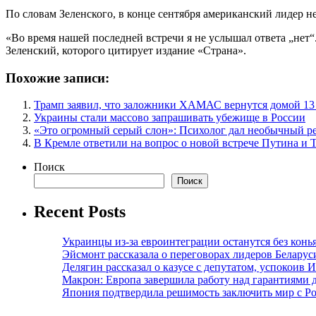
По словам Зеленского, в конце сентября американский лидер не
«Во время нашей последней встречи я не услышал ответа „нет“
Зеленский, которого цитирует издание «Страна».
Похожие записи:
Трамп заявил, что заложники ХАМАС вернутся домой 13
Украины стали массово запрашивать убежище в России
«Это огромный серый слон»: Психолог дал необычный ре
В Кремле ответили на вопрос о новой встрече Путина и 
Поиск
Поиск
Recent Posts
Украинцы из-за евроинтеграции останутся без конь
Эйсмонт рассказала о переговорах лидеров Беларус
Делягин рассказал о казусе с депутатом, успокоив 
Макрон: Европа завершила работу над гарантиями 
Япония подтвердила решимость заключить мир с Ро