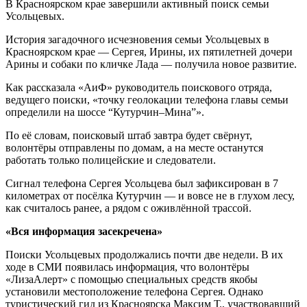
В Красноярском крае завершили активный поиск семьи
Усольцевых.
История загадочного исчезновения семьи Усольцевых в
Красноярском крае — Сергея, Ирины, их пятилетней дочери
Арины и собаки по кличке Лада — получила новое развитие.
Как рассказала «АиФ» руководитель поискового отряда,
ведущего поиски, «точку геолокации телефона главы семьи
определили на шоссе “Кутурчин–Мина”».
По её словам, поисковый штаб завтра будет свёрнут,
волонтёры отправлены по домам, а на месте останутся
работать только полицейские и следователи.
Сигнал телефона Сергея Усольцева был зафиксирован в 7
километрах от посёлка Кутурчин — и вовсе не в глухом лесу,
как считалось ранее, а рядом с оживлённой трассой.
«Вся информация засекречена»
Поиски Усольцевых продолжались почти две недели. В их
ходе в СМИ появилась информация, что волонтёры
«ЛизаАлерт» с помощью специальных средств якобы
установили местоположение телефона Сергея. Однако
туристический гид из Красноярска Максим Т., участвовавший