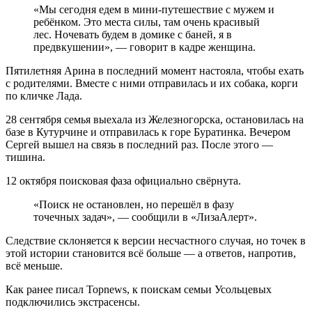
«Мы сегодня едем в мини-путешествие с мужем и
ребёнком. Это места силы, там очень красивый
лес. Ночевать будем в домике с баней, я в
предвкушении», — говорит в кадре женщина.
Пятилетняя Арина в последний момент настояла, чтобы ехать
с родителями. Вместе с ними отправилась и их собака, корги
по кличке Лада.
28 сентября семья выехала из Железногорска, остановилась на
базе в Кутурчине и отправилась к горе Буратинка. Вечером
Сергей вышел на связь в последний раз. После этого —
тишина.
12 октября поисковая фаза официально свёрнута.
«Поиск не остановлен, но перешёл в фазу
точечных задач», — сообщили в «ЛизаАлерт».
Следствие склоняется к версии несчастного случая, но точек в
этой истории становится всё больше — а ответов, напротив,
всё меньше.
Как ранее писал Topnews, к поискам семьи Усольцевых
подключились экстрасенсы.