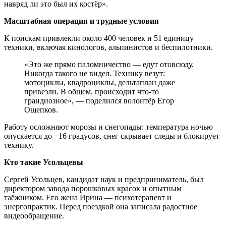
навряд ли это был их костёр».
Масштабная операция и трудные условия
К поискам привлекли около 400 человек и 51 единицу
техники, включая кинологов, альпинистов и беспилотники.
«Это же прямо паломничество — едут отовсюду.
Никогда такого не видел. Технику везут:
мотоциклы, квадроциклы, дельтаплан даже
привезли. В общем, происходит что-то
грандиозное», — поделился волонтёр Егор
Ощепков.
Работу осложняют морозы и снегопады: температура ночью
опускается до −16 градусов, снег скрывает следы и блокирует
технику.
Кто такие Усольцевы
Сергей Усольцев, кандидат наук и предприниматель, был
директором завода порошковых красок и опытным
таёжником. Его жена Ирина — психотерапевт и
энергопрактик. Перед поездкой она записала радостное
видеообращение.