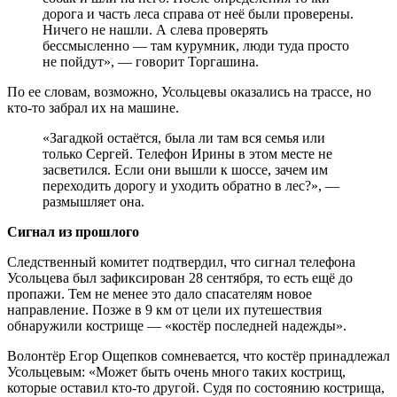
дорога и часть леса справа от неё были проверены.
Ничего не нашли. А слева проверять
бессмысленно — там курумник, люди туда просто
не пойдут», — говорит Торгашина.
По ее словам, возможно, Усольцевы оказались на трассе, но
кто-то забрал их на машине.
«Загадкой остаётся, была ли там вся семья или
только Сергей. Телефон Ирины в этом месте не
засветился. Если они вышли к шоссе, зачем им
переходить дорогу и уходить обратно в лес?», —
размышляет она.
Сигнал из прошлого
Следственный комитет подтвердил, что сигнал телефона
Усольцева был зафиксирован 28 сентября, то есть ещё до
пропажи. Тем не менее это дало спасателям новое
направление. Позже в 9 км от цели их путешествия
обнаружили кострище — «костёр последней надежды».
Волонтёр Егор Ощепков сомневается, что костёр принадлежал
Усольцевым: «Может быть очень много таких кострищ,
которые оставил кто-то другой. Судя по состоянию кострища,