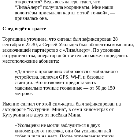
открестился? Ведь весь лагерь гудел, что
“ЛизаАлерт” получила координаты. Мне наши
волонтёры присылали карты с этой точкой», —
призналась она.
След ведёт к трассе
Торгашина уточнила, что сигнал был зафиксирован 28
сентября в 22:30, а Сергей Усольцев был абонентом компании,
заключившей партнёрство с «ЛизаАлерт». По условиям
сотрудничества, оператор действительно может определить
местоположение абонента:
«Данные о пропавших собираются с мобильного
устройства, включая GPS, Wi-Fi и базовые
станции. Это позволяет предоставлять
максимально точные геоданные — от 50 до 150
метров».
Именно сигнал от этой сим-карты был зафиксирован на
автодороге “Кутурчин–Мина”, в семи километрах от
Кутурчина и в двух от посёлка Мина.
«Усольцевы не могли заблудиться в двух
километрах от поселка, они бы услышали лай
собак и шли на него. После определения точки