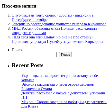
Похожие записи:
Опубликован топ-5 самых «дорогих» вакансий в
Петербурге в октябре
Завершено расследование убийства генерала Кириллова
МИД России объяснил отказ Польши расследовать
инцидент с дронами
«Для себя она гениальная, но она не про страну»:
Пригожин упрекнул Пугачёву за унижение Киркорова
Поиск
Поиск
Recent Posts
Украинцы из-за евроинтеграции останутся без
коньяка
Эйсмонт рассказала о переговорах лидеров
Беларуси и Омана
Делягин рассказал о казусе с депутатом, успокоив
ИП
Макрон: Европа завершила работу над гарантиями
для Киева