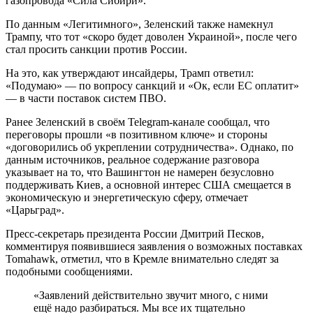
газопровода «Сила Сибири».
По данным «Легитимного», Зеленский также намекнул
Трампу, что тот «скоро будет доволен Украиной», после чего
стал просить санкции против России.
На это, как утверждают инсайдеры, Трамп ответил:
«Подумаю» — по вопросу санкций и «Ок, если ЕС оплатит»
— в части поставок систем ПВО.
Ранее Зеленский в своём Telegram-канале сообщал, что
переговоры прошли «в позитивном ключе» и стороны
«договорились об укреплении сотрудничества». Однако, по
данным источников, реальное содержание разговора
указывает на то, что Вашингтон не намерен безусловно
поддерживать Киев, а основной интерес США смещается в
экономическую и энергетическую сферу, отмечает
«Царьград».
Пресс-секретарь президента России Дмитрий Песков,
комментируя появившиеся заявления о возможных поставках
Tomahawk, отметил, что в Кремле внимательно следят за
подобными сообщениями.
«Заявлений действительно звучит много, с ними
ещё надо разбираться. Мы все их тщательно