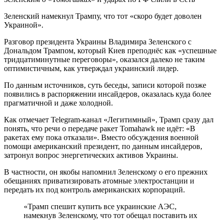
Зеленский намекнул Трампу, что тот «скоро будет доволен
Украиной».
Разговор президента Украины Владимира Зеленского с
Дональдом Трампом, который Киев преподнёс как «успешные
тридцатиминутные переговоры», оказался далеко не таким
оптимистичным, как утверждал украинский лидер.
По данным источников, суть беседы, записи которой позже
появились в распоряжении инсайдеров, оказалась куда более
прагматичной и даже холодной.
Как отмечает Telegram-канал «Легитимный», Трамп сразу дал
понять, что речи о передаче ракет Tomahawk не идёт: «В
ракетах ему пока отказали». Вместо обсуждения военной
помощи американский президент, по данным инсайдеров,
затронул вопрос энергетических активов Украины.
В частности, он якобы напомнил Зеленскому о его прежних
обещаниях приватизировать атомные электростанции и
передать их под контроль американских корпораций.
«Трамп спешит купить все украинские АЭС,
намекнув Зеленскому, что тот обещал поставить их