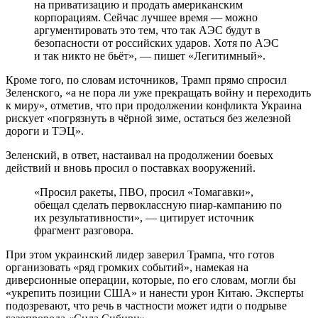
на приватизацию и продать американским
корпорациям. Сейчас лучшее время — можно
аргументировать это тем, что так АЭС будут в
безопасности от российских ударов. Хотя по АЭС
и так никто не бьёт», — пишет «Легитимный».
Кроме того, по словам источников, Трамп прямо спросил
Зеленского, «а не пора ли уже прекращать войну и переходить
к миру», отметив, что при продолжении конфликта Украина
рискует «погрязнуть в чёрной зиме, остаться без железной
дороги и ТЭЦ».
Зеленский, в ответ, настаивал на продолжении боевых
действий и вновь просил о поставках вооружений.
«Просил ракеты, ПВО, просил «Томагавки»,
обещал сделать первоклассную пиар-кампанию по
их результативности», — цитирует источник
фрагмент разговора.
При этом украинский лидер заверил Трампа, что готов
организовать «ряд громких событий», намекая на
диверсионные операции, которые, по его словам, могли бы
«укрепить позиции США» и нанести урон Китаю. Эксперты
подозревают, что речь в частности может идти о подрыве