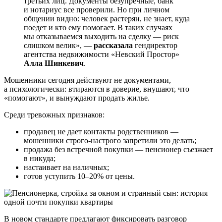
третьих лиц. Документы безупречные, банк
и нотариус все проверили. Но при личном
общении видно: человек растерян, не знает, куда
поедет и кто ему помогает. В таких случаях
мы отказываемся выходить на сделку — риск
слишком велик», —
рассказала
гендиректор
агентства недвижимости «Невский Простор»
Алла Шинкевич
.
Мошенники сегодня действуют не документами,
а психологически: втираются в доверие, внушают, что
«помогают», и вынуждают продать жилье.
Среди тревожных признаков:
продавец не дает контакты родственников —
мошенники строго-настрого запретили это делать;
продажа без встречной покупки — пенсионер съезжает
в никуда;
настаивает на наличных;
готов уступить 10–20% от цены.
В новом стандарте предлагают фиксировать разговор