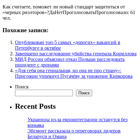
Как считаете, поможет ли новый стандарт защититься от
«черных риэлторов»?ДаНетПроголосоватьПроголосовало: 61
чел.
Похожие записи:
Опубликован топ-5 самых «дорогих» вакансий в
Петербурге в октябре
Завершено расследование убийства генерала Кириллова
МИД России объяснил отказ Польши расследовать
инцидент с дронами
«Для себя она гениальная, но она не про страну»:
Пригожин упрекнул Пугачёву за унижение Киркорова
Поиск
Поиск
Recent Posts
Украинцы из-за евроинтеграции останутся без
коньяка
Эйсмонт рассказала о переговорах лидеров
Беларуси и Омана