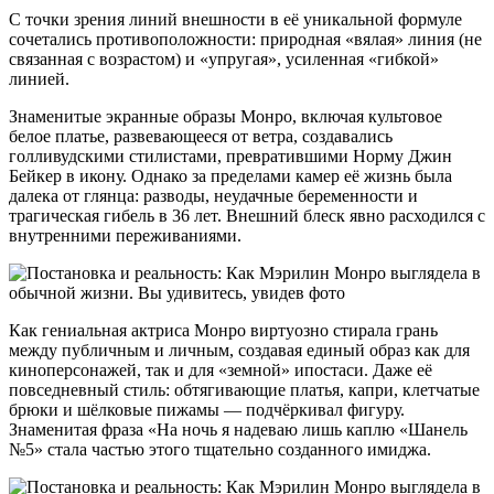
С точки зрения линий внешности в её уникальной формуле
сочетались противоположности: природная «вялая» линия (не
связанная с возрастом) и «упругая», усиленная «гибкой»
линией.
Знаменитые экранные образы Монро, включая культовое
белое платье, развевающееся от ветра, создавались
голливудскими стилистами, превратившими Норму Джин
Бейкер в икону. Однако за пределами камер её жизнь была
далека от глянца: разводы, неудачные беременности и
трагическая гибель в 36 лет. Внешний блеск явно расходился с
внутренними переживаниями.
Как гениальная актриса Монро виртуозно стирала грань
между публичным и личным, создавая единый образ как для
киноперсонажей, так и для «земной» ипостаси. Даже её
повседневный стиль: обтягивающие платья, капри, клетчатые
брюки и шёлковые пижамы — подчёркивал фигуру.
Знаменитая фраза «На ночь я надеваю лишь каплю «Шанель
№5» стала частью этого тщательно созданного имиджа.