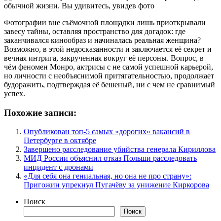
Фотографии вне съёмочной площадки лишь приоткрывали
завесу тайны, оставляя пространство для догадок: где
заканчивался кинообраз и начиналась реальная женщина?
Возможно, в этой недосказанности и заключается её секрет и
вечная интрига, закрученная вокруг её персоны. Вопрос, в
чём феномен Монро, актрисы с не самой успешной карьерой,
но личности с необъяснимой притягательностью, продолжает
будоражить, подтверждая её бешеный, ни с чем не сравнимый
успех.
Похожие записи:
Опубликован топ-5 самых «дорогих» вакансий в
Петербурге в октябре
Завершено расследование убийства генерала Кириллова
МИД России объяснил отказ Польши расследовать
инцидент с дронами
«Для себя она гениальная, но она не про страну»:
Пригожин упрекнул Пугачёву за унижение Киркорова
Поиск
Поиск