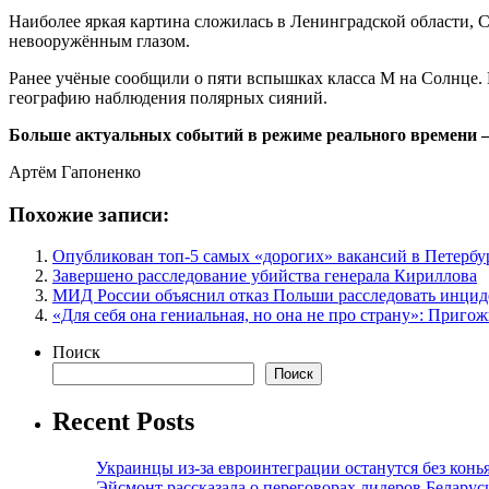
Наиболее яркая картина сложилась в Ленинградской области, 
невооружëнным глазом.
Ранее учёные сообщили о пяти вспышках класса М на Солнце. 
географию наблюдения полярных сияний.
Больше актуальных событий в режиме реального времени — ч
Артём Гапоненко
Похожие записи:
Опубликован топ-5 самых «дорогих» вакансий в Петербур
Завершено расследование убийства генерала Кириллова
МИД России объяснил отказ Польши расследовать инцид
«Для себя она гениальная, но она не про страну»: Приг
Поиск
Поиск
Recent Posts
Украинцы из-за евроинтеграции останутся без конь
Эйсмонт рассказала о переговорах лидеров Беларус