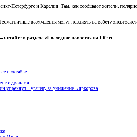
Санкт-Петербурге и Карелии. Там, как сообщают жители, полярн
Геомагнитные возмущения могут повлиять на работу энергосист
итайте в разделе «Последние новости» на Life.ru.
ге в октябре
ент с дронами
ожин упрекнул Пугачёву за унижение Киркорова
яка
и и Омана