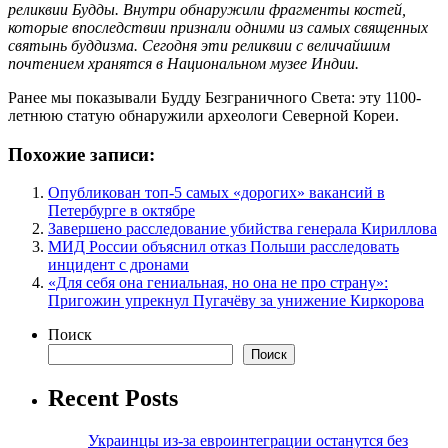
реликвии Будды. Внутри обнаружили фрагменты костей,
которые впоследствии признали одними из самых священных
святынь буддизма. Сегодня эти реликвии с величайшим
почтением хранятся в Национальном музее Индии.
Ранее мы показывали Будду Безграничного Света: эту 1100-
летнюю статую обнаружили археологи Северной Кореи.
Похожие записи:
Опубликован топ-5 самых «дорогих» вакансий в
Петербурге в октябре
Завершено расследование убийства генерала Кириллова
МИД России объяснил отказ Польши расследовать
инцидент с дронами
«Для себя она гениальная, но она не про страну»:
Пригожин упрекнул Пугачёву за унижение Киркорова
Поиск
Поиск
Recent Posts
Украинцы из-за евроинтеграции останутся без