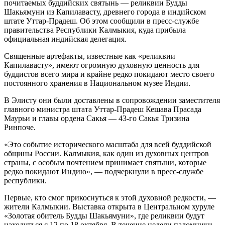
почитаемых буддийских святынь — реликвии Будды
Шакьямуни из Капилавасту, древнего города в индийском
штате Уттар-Прадеш. Об этом сообщили в пресс-службе
правительства Республики Калмыкия, куда прибыла
официальная индийская делегация.
Священные артефакты, известные как «реликвии
Капилавасту», имеют огромную духовную ценность для
буддистов всего мира и крайне редко покидают место своего
постоянного хранения в Национальном музее Индии.
В Элисту они были доставлены в сопровождении заместителя
главного министра штата Уттар-Прадеш Кешава Прасада
Маурьи и главы ордена Сакья — 43-го Сакья Тризина
Ринпоче.
«Это событие исторического масштаба для всей буддийской
общины России. Калмыкия, как один из духовных центров
страны, с особым почтением принимает святыни, которые
редко покидают Индию», — подчеркнули в пресс-службе
республики.
Первые, кто смог прикоснуться к этой духовной редкости, —
жители Калмыкии. Выставка открыта в Центральном хуруле
«Золотая обитель Будды Шакьямуни», где реликвии будут
находиться с 12 по 18 октября. В течение недели паломники