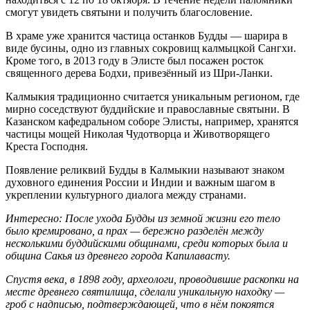
смогут увидеть святыни и получить благословение.
В храме уже хранится частица останков Будды — шарира в
виде бусины, одно из главных сокровищ калмыцкой Сангхи.
Кроме того, в 2013 году в Элисте был посажен росток
священного дерева Бодхи, привезённый из Шри-Ланки.
Калмыкия традиционно считается уникальным регионом, где
мирно соседствуют буддийские и православные святыни. В
Казанском кафедральном соборе Элисты, например, хранятся
частицы мощей Николая Чудотворца и Животворящего
Креста Господня.
Появление реликвий Будды в Калмыкии называют знаком
духовного единения России и Индии и важным шагом в
укреплении культурного диалога между странами.
Интересно: После ухода Будды из земной жизни его тело
было кремировано, а прах — бережно разделён между
несколькими буддийскими общинами, среди которых была и
община Сакья из древнего города Капилавасту.
Спустя века, в 1898 году, археологи, проводившие раскопки на
месте древнего святилища, сделали уникальную находку —
гроб с надписью, подтверждающей, что в нём покоятся