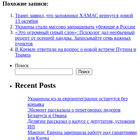
Похожие записи:
Трамп заявил, что заложники ХАМАС вернутся домой
13 октября
Украины стали массово запрашивать убежище в России
«Это огромный серый слон»: Психолог дал необычный
рецепт от осенней хандры. Записывайте семь важных
пунктов
В Кремле ответили на вопрос о новой встрече Путина и
Трампа
Поиск
Поиск
Recent Posts
Украинцы из-за евроинтеграции останутся без
коньяка
Эйсмонт рассказала о переговорах лидеров
Беларуси и Омана
Делягин рассказал о казусе с депутатом, успокоив
ИП
Макрон: Европа завершила работу над гарантиями
для Киева