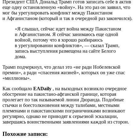
Президент США Дональд Трамп готов записать себе в актив
еще одну остановленную «войну». На это раз он заявил, что
мог бы урегулировать конфликт между Пакистаном
и Афганистаном (который и так в очередной раз закончился).
«Я слышал, сейчас идет война между Пакистаном
и Афганистаном. Я сейчас занимаюсь еще одной
войной, потому что я хорошо разбираюсь
в урегулировании конфликтов», — сказал Трамп,
запись выступления размещена на сайте Белого
дома.
Трамп подчеркнул, что делал это «не ради Нобелевской
премии», а ради «спасения жизней», которых он уже спас
«миллионы».
Как сообщало
EADaily
, на выходных возникло очередное
обострение на пакистано-афганской границе, которая
пролегает по так называемой линии Дюранда. Подобные
стычки и боестолкновения между талибами, местными
племенами и пакистанскими пограничниками возникают
регулярно, однако не приводят к серьезной эскалации,
завершаясь воинственными заявлениями каждой из сторон.
Похожие записи: