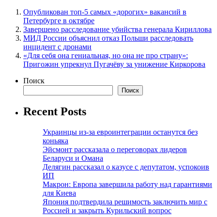
Опубликован топ-5 самых «дорогих» вакансий в
Петербурге в октябре
Завершено расследование убийства генерала Кириллова
МИД России объяснил отказ Польши расследовать
инцидент с дронами
«Для себя она гениальная, но она не про страну»:
Пригожин упрекнул Пугачёву за унижение Киркорова
Поиск
Поиск
Recent Posts
Украинцы из-за евроинтеграции останутся без
коньяка
Эйсмонт рассказала о переговорах лидеров
Беларуси и Омана
Делягин рассказал о казусе с депутатом, успокоив
ИП
Макрон: Европа завершила работу над гарантиями
для Киева
Япония подтвердила решимость заключить мир с
Россией и закрыть Курильский вопрос