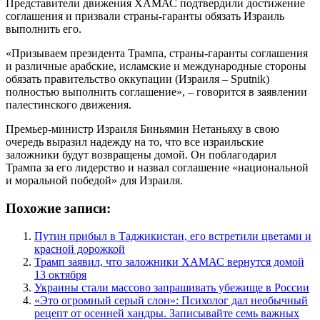
Представители движения ХАМАС подтвердили достижение
соглашения и призвали страны-гаранты обязать Израиль
выполнить его.
«Призываем президента Трампа, страны-гаранты соглашения
и различные арабские, исламские и международные стороны
обязать правительство оккупации (Израиля – Sputnik)
полностью выполнить соглашение», – говорится в заявлении
палестинского движения.
Премьер-министр Израиля Биньямин Нетаньяху в свою
очередь выразил надежду на то, что все израильские
заложники будут возвращены домой. Он поблагодарил
Трампа за его лидерство и назвал соглашение «национальной
и моральной победой» для Израиля.
Похожие записи:
Путин прибыл в Таджикистан, его встретили цветами и
красной дорожкой
Трамп заявил, что заложники ХАМАС вернутся домой
13 октября
Украины стали массово запрашивать убежище в России
«Это огромный серый слон»: Психолог дал необычный
рецепт от осенней хандры. Записывайте семь важных