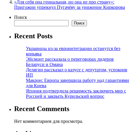
«Для себя она гениальная, но она не про страну»:
Пригожин упрекнул Пугачёву за унижение Киркорова
Поиск
Поиск
Recent Posts
Украинцы из-за евроинтеграции останутся без
коньяка
Эйсмонт рассказала о переговорах лидеров
Беларуси и Омана
Делягин рассказал о казусе с депутатом, успокоив
ИП
Макрон: Европа завершила работу над гарантиями
для Киева
Япония подтвердила решимость заключить мир с
Россией и закрыть Курильский вопрос
Recent Comments
Нет комментариев для просмотра.