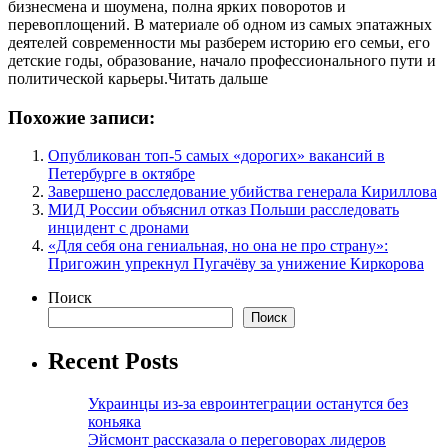
бизнесмена и шоумена, полна ярких поворотов и
перевоплощений. В материале об одном из самых эпатажных
деятелей современности мы разберем историю его семьи, его
детские годы, образование, начало профессионального пути и
политической карьеры.Читать дальше
Похожие записи:
Опубликован топ-5 самых «дорогих» вакансий в
Петербурге в октябре
Завершено расследование убийства генерала Кириллова
МИД России объяснил отказ Польши расследовать
инцидент с дронами
«Для себя она гениальная, но она не про страну»:
Пригожин упрекнул Пугачёву за унижение Киркорова
Поиск
Поиск
Recent Posts
Украинцы из-за евроинтеграции останутся без
коньяка
Эйсмонт рассказала о переговорах лидеров