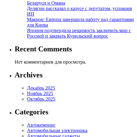
Беларуси и Омана
Делягин рассказал о казусе с депутатом, успокоив
ИП
Макрон: Европа завершила работу над гарантиями
для Киева
Япония подтвердила решимость заключить мир с
Россией и закрыть Курильский вопрос
Recent Comments
Нет комментариев для просмотра.
Archives
Декабрь 2025
Ноябрь 2025
Октябрь 2025
Categories
Автокемпинг
Автомобильная электроника
Автомобильные гаджеты