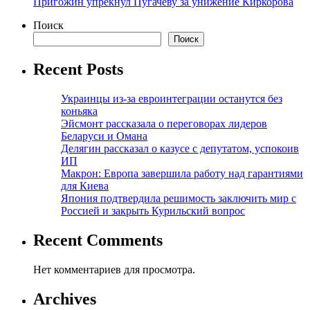
Пригожин упрекнул Пугачёву за унижение Киркорова
Поиск
Поиск
Recent Posts
Украинцы из-за евроинтеграции останутся без
коньяка
Эйсмонт рассказала о переговорах лидеров
Беларуси и Омана
Делягин рассказал о казусе с депутатом, успокоив
ИП
Макрон: Европа завершила работу над гарантиями
для Киева
Япония подтвердила решимость заключить мир с
Россией и закрыть Курильский вопрос
Recent Comments
Нет комментариев для просмотра.
Archives