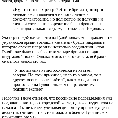
части, формально числящиеся резервными.
«Ну, что такое их резерв? Это те бригады, которые
недавно были выведены на пополнение и
доукомплектование, но полностью не получив ни
личный состав, ни вооружение были брошены на
фронт для затыкания дыр», — отмечает Подоляка.
Эксперт подчёркивает, что на Гуляйпольском направлении у
украинской армии возникла «знатная» брешь, закрывать
которую срочно направили несколько соединений: «под
Гуляйполе было переброшено четыре бригады и один
штурмовой полк». Однако этого, по его словам, всё равно
оказалось недостаточно.
«У противника катастрофически не хватает
резерва. По этой причине у него то в одном, то в
другом месте фронт “рвётся”, как это недавно и
произошло на Гуляйпольском направлении», —
пояснил эксперт.
Подоляка также отметил, что российские подразделения уже
подошли вплотную к городской черте, однако штурм пока не
начался. Тем не менее, учитывая динамику происходящего,
аналитик считает, что «стоит ожидать боев за Гуляйполе в
ближайшее время».