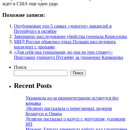
ждет в США еще один удар.
Похожие записи:
Опубликован топ-5 самых «дорогих» вакансий в
Петербурге в октябре
Завершено расследование убийства генерала Кириллова
МИД России объяснил отказ Польши расследовать
инцидент с дронами
«Для себя она гениальная, но она не про страну»:
Пригожин упрекнул Пугачёву за унижение Киркорова
Поиск
Поиск
Recent Posts
Украинцы из-за евроинтеграции останутся без
коньяка
Эйсмонт рассказала о переговорах лидеров
Беларуси и Омана
Делягин рассказал о казусе с депутатом, успокоив
ИП
Макрон: Европа завершила работу над гарантиями