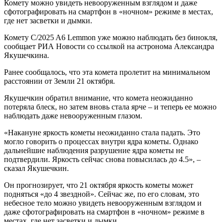
Комету можно увидеть невооруженным взглядом и даже
сфотографировать на смартфон в «ночном» режиме в местах,
где нет засветки и дымки.
Комету C/2025 A6 Lemmon уже можно наблюдать без бинокля,
сообщает РИА Новости со ссылкой на астронома Александра
Якушечкина.
Ранее сообщалось, что эта комета пролетит на минимальном
расстоянии от Земли 21 октября.
Якушечкин обратил внимание, что комета неожиданно
потеряла блеск, но затем вновь стала ярче – и теперь ее можно
наблюдать даже невооруженным глазом.
«Накануне яркость кометы неожиданно стала падать. Это
могло говорить о процессах внутри ядра кометы. Однако
дальнейшие наблюдения разрушение ядра кометы не
подтвердили. Яркость сейчас снова повысилась до 4.5», –
сказал Якушечкин.
Он прогнозирует, что 21 октября яркость кометы может
подняться «до 4 звездной». Сейчас же, по его словам, это
небесное тело можно увидеть невооруженным взглядом и
даже сфотографировать на смартфон в «ночном» режиме в
местах, где нет засветки и дымки.