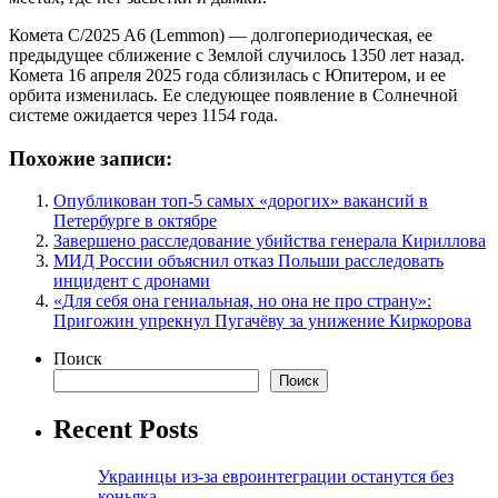
Комета C/2025 A6 (Lemmon) — долгопериодическая, ее
предыдущее сближение с Землой случилось 1350 лет назад.
Комета 16 апреля 2025 года сблизилась с Юпитером, и ее
орбита изменилась. Ее следующее появление в Солнечной
системе ожидается через 1154 года.
Похожие записи:
Опубликован топ-5 самых «дорогих» вакансий в
Петербурге в октябре
Завершено расследование убийства генерала Кириллова
МИД России объяснил отказ Польши расследовать
инцидент с дронами
«Для себя она гениальная, но она не про страну»:
Пригожин упрекнул Пугачёву за унижение Киркорова
Поиск
Поиск
Recent Posts
Украинцы из-за евроинтеграции останутся без
коньяка