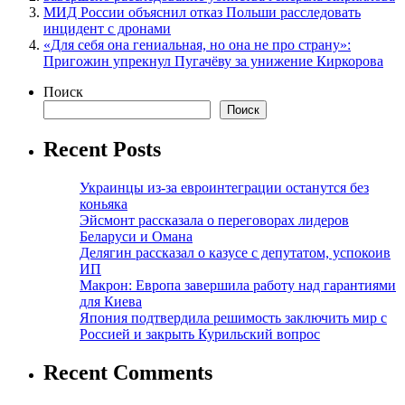
МИД России объяснил отказ Польши расследовать
инцидент с дронами
«Для себя она гениальная, но она не про страну»:
Пригожин упрекнул Пугачёву за унижение Киркорова
Поиск
Поиск
Recent Posts
Украинцы из-за евроинтеграции останутся без
коньяка
Эйсмонт рассказала о переговорах лидеров
Беларуси и Омана
Делягин рассказал о казусе с депутатом, успокоив
ИП
Макрон: Европа завершила работу над гарантиями
для Киева
Япония подтвердила решимость заключить мир с
Россией и закрыть Курильский вопрос
Recent Comments