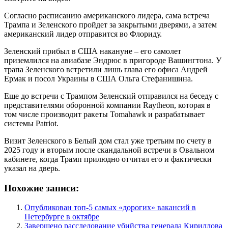
Согласно расписанию американского лидера, сама встреча
Трампа и Зеленского пройдет за закрытыми дверями, а затем
американский лидер отправится во Флориду.
Зеленский прибыл в США накануне – его самолет
приземлился на авиабазе Эндрюс в пригороде Вашингтона. У
трапа Зеленского встретили лишь глава его офиса Андрей
Ермак и посол Украины в США Ольга Стефанишина.
Еще до встречи с Трампом Зеленский отправился на беседу с
представителями оборонной компании Raytheon, которая в
том числе производит ракеты Tomahawk и разрабатывает
системы Patriot.
Визит Зеленского в Белый дом стал уже третьим по счету в
2025 году и вторым после скандальной встречи в Овальном
кабинете, когда Трамп прилюдно отчитал его и фактически
указал на дверь.
Похожие записи:
Опубликован топ-5 самых «дорогих» вакансий в
Петербурге в октябре
Завершено расследование убийства генерала Кириллова