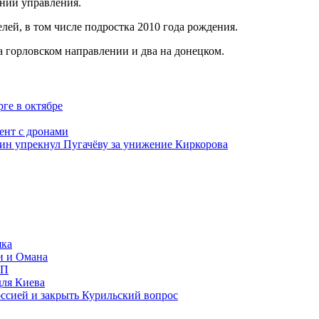
нии управления.
ей, в том числе подростка 2010 года рождения.
 горловском направлении и два на донецком.
ге в октябре
ент с дронами
ожин упрекнул Пугачёву за унижение Киркорова
яка
и и Омана
ИП
для Киева
ссией и закрыть Курильский вопрос