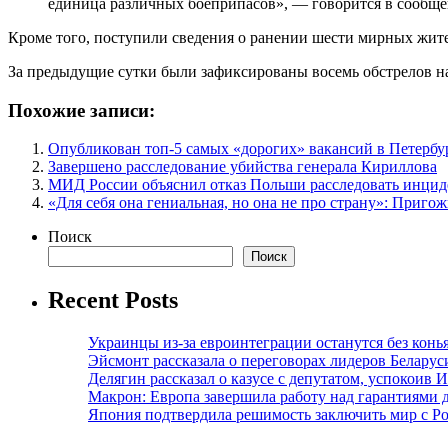
единица различных боеприпасов», — говорится в сообще
Кроме того, поступили сведения о ранении шести мирных жител
За предыдущие сутки были зафиксированы восемь обстрелов на
Похожие записи:
Опубликован топ-5 самых «дорогих» вакансий в Петербур
Завершено расследование убийства генерала Кириллова
МИД России объяснил отказ Польши расследовать инцид
«Для себя она гениальная, но она не про страну»: Приг
Поиск
Поиск
Recent Posts
Украинцы из-за евроинтеграции останутся без конь
Эйсмонт рассказала о переговорах лидеров Беларус
Делягин рассказал о казусе с депутатом, успокоив 
Макрон: Европа завершила работу над гарантиями 
Япония подтвердила решимость заключить мир с Ро