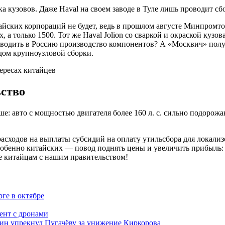
ка кузовов. Даже Haval на своем заводе в Туле лишь проводит сб
айских корпораций не будет, ведь в прошлом августе Минпромтор
, а только 1500. Тот же Haval Jolion со сваркой и окраской куз
ереводить в Россию производство компонентов? А «Москвич» пол
дом крупноузловой сборки.
ьство
е: авто с мощностью двигателя более 160 л. с. сильно подорожа
 расходов на выплаты субсидий на оплату утильсбора для локал
обенно китайских — повод поднять цены и увеличить прибыль: 
е китайцам с нашим правительством!
ге в октябре
ент с дронами
ожин упрекнул Пугачёву за унижение Киркорова