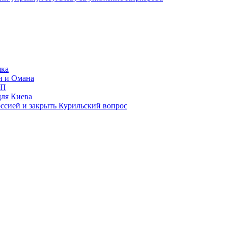
яка
и и Омана
ИП
для Киева
ссией и закрыть Курильский вопрос