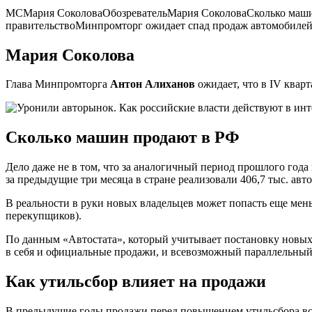
МСМария СоколоваОбозревательМария СоколоваСколько машин 
правительствоМинпромторг ожидает спад продаж автомобилей в
Мария Соколова
Глава Минпромторга
Антон Алиханов
ожидает, что в IV кварт
Сколько машин продают в РФ
Дело даже не в том, что за аналогичный период прошлого года
за предыдущие три месяца в стране реализовали 406,7 тыс. авт
В реальности в руки новых владельцев может попасть еще мен
перекупщиков).
По данным «Автостата», который учитывает постановку новых 
в себя и официальные продажи, и всевозможный параллельный
Как утильсбор влияет на продажи
В предыдущие годы продажи перед повышением утильсбора всегд