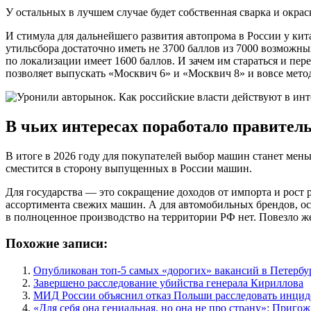
У остальных в лучшем случае будет собственная сварка и окрас
И стимула для дальнейшего развития автопрома в России у кит
утильсбора достаточно иметь не 3700 баллов из 7000 возможных
по локализации имеет 1600 баллов. И зачем им стараться и п
позволяет выпускать «Москвич 6» и «Москвич 8» и вовсе мето
В чьих интересах поработало правител
В итоге в 2026 году для покупателей выбор машин станет меньш
сместится в сторону выпущенных в России машин.
Для государства — это сокращение доходов от импорта и рост
ассортимента свежих машин. А для автомобильных брендов, ос
в полноценное производство на территории РФ нет. Повезло ж
Похожие записи:
Опубликован топ-5 самых «дорогих» вакансий в Петербур
Завершено расследование убийства генерала Кириллова
МИД России объяснил отказ Польши расследовать инцид
«Для себя она гениальная, но она не про страну»: Приг