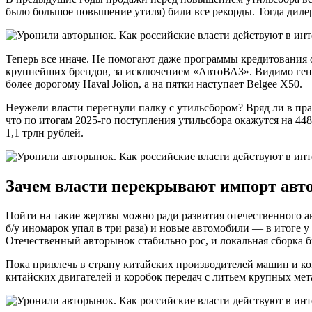
было большое повышение утиля) били все рекорды. Тогда дилер
Теперь все иначе. Не помогают даже программы кредитования о
крупнейших брендов, за исключением «АвтоВАЗ». Видимо ген
более дорогому Haval Jolion, а на пятки наступает Belgee X50.
Неужели власти перегнули палку с утильсбором? Вряд ли в пра
что по итогам 2025-го поступления утильсбора окажутся на 448
1,1 трлн рублей.
Зачем власти перекрывают импорт авт
Пойти на такие жертвы можно ради развития отечественного а
б/у иномарок упал в три раза) и новые автомобили — в итоге 
Отечественный авторынок стабильно рос, и локальная сборка б
Пока привлечь в страну китайских производителей машин и ком
китайских двигателей и коробок передач с литьем крупных ме