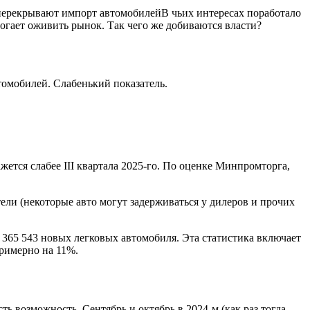
ерекрывают импорт автомобилейВ чьих интересах поработало
гает оживить рынок. Так чего же добиваются власти?
втомобилей. Слабенький показатель.
жется слабее III квартала 2025-го. По оценке Минпромторга,
ли (некоторые авто могут задерживаться у дилеров и прочих
365 543 новых легковых автомобиля. Эта статистика включает
римерно на 11%.
 возможность. Сентябрь и октябрь в 2024-м (как раз тогда