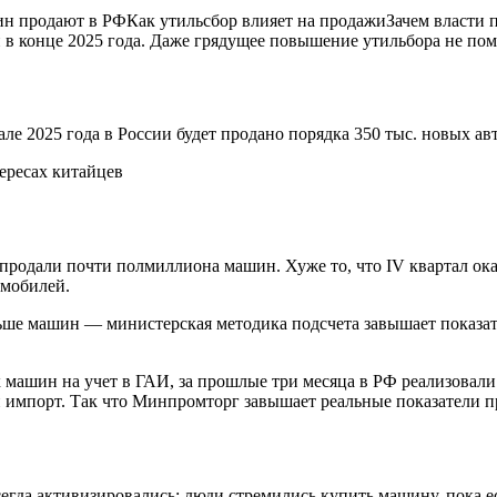
продают в РФКак утильсбор влияет на продажиЗачем власти п
 конце 2025 года. Даже грядущее повышение утильбора не помо
але 2025 года в России будет продано порядка 350 тыс. новых а
 продали почти полмиллиона машин. Хуже то, что IV квартал ока
омобилей.
ьше машин — министерская методика подсчета завышает показате
машин на учет в ГАИ, за прошлые три месяца в РФ реализовали 
 импорт. Так что Минпромторг завышает реальные показатели п
а активизировались: люди стремились купить машину, пока есть