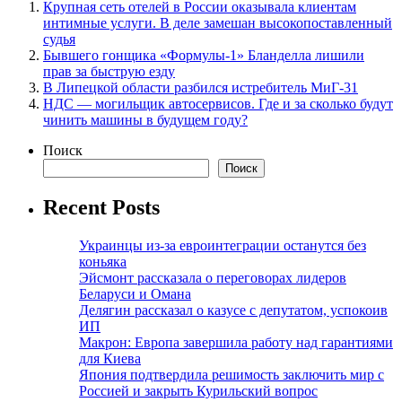
Крупная сеть отелей в России оказывала клиентам
интимные услуги. В деле замешан высокопоставленный
судья
Бывшего гонщика «Формулы-1» Бланделла лишили
прав за быструю езду
В Липецкой области разбился истребитель МиГ-31
НДС — могильщик автосервисов. Где и за сколько будут
чинить машины в будущем году?
Поиск
Поиск
Recent Posts
Украинцы из-за евроинтеграции останутся без
коньяка
Эйсмонт рассказала о переговорах лидеров
Беларуси и Омана
Делягин рассказал о казусе с депутатом, успокоив
ИП
Макрон: Европа завершила работу над гарантиями
для Киева
Япония подтвердила решимость заключить мир с
Россией и закрыть Курильский вопрос