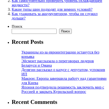
Как самостоятельно проверить уровень охлаждающей
жидкости?
Какие типы шин подходят для зимних условий?
Как ухаживать за аккумулятором, чтобы он служил
дольше?
Поиск
Поиск
Recent Posts
Украинцы из-за евроинтеграции останутся без
коньяка
Эйсмонт рассказала о переговорах лидеров
Беларуси и Омана
Делягин рассказал о казусе с депутатом, успокоив
ИП
Макрон: Европа завершила работу над гарантиями
для Киева
Япония подтвердила решимость заключить мир с
Россией и закрыть Курильский вопрос
Recent Comments