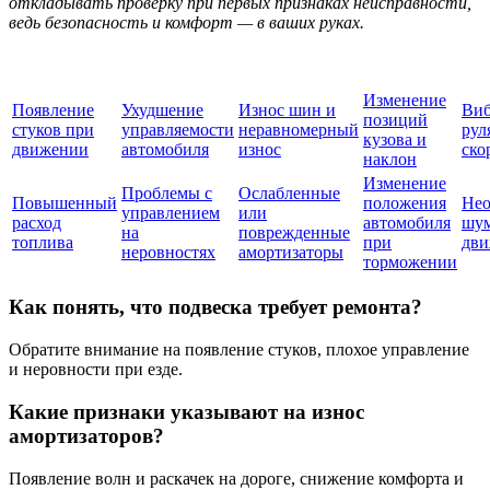
откладывать проверку при первых признаках неисправности,
ведь безопасность и комфорт — в ваших руках.
Изменение
Появление
Ухудшение
Износ шин и
Виб
позиций
стуков при
управляемости
неравномерный
рул
кузова и
движении
автомобиля
износ
ско
наклон
Изменение
Проблемы с
Ослабленные
Повышенный
положения
Не
управлением
или
расход
автомобиля
шу
на
поврежденные
топлива
при
дв
неровностях
амортизаторы
торможении
Как понять, что подвеска требует ремонта?
Обратите внимание на появление стуков, плохое управление
и неровности при езде.
Какие признаки указывают на износ
амортизаторов?
Появление волн и раскачек на дороге, снижение комфорта и